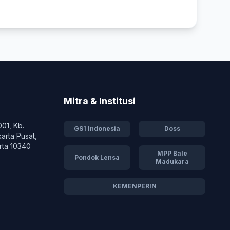
Mitra & Institusi
01, Kb.
GS1 Indonesia
Doss
karta Pusat,
rta 10340
MPP Bale
Pondok Lensa
Madukara
KEMENPERIN