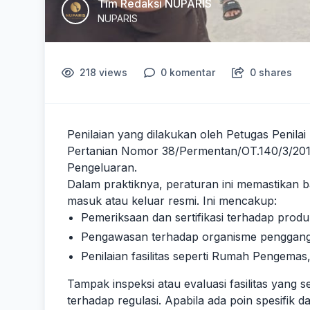
Tim Redaksi NUPARIS
NUPARIS
218
views
0
komentar
0
shares
Penilaian yang dilakukan oleh Petugas Peni
Pertanian Nomor 38/Permentan/OT.140/3/20
Pengeluaran.
Dalam praktiknya, peraturan ini memastikan b
masuk atau keluar resmi. Ini mencakup:
Pemeriksaan dan sertifikasi terhadap produ
Pengawasan terhadap organisme penggan
Penilaian fasilitas seperti Rumah Pengema
Tampak inspeksi atau evaluasi fasilitas yan
terhadap regulasi. Apabila ada poin spesifik d