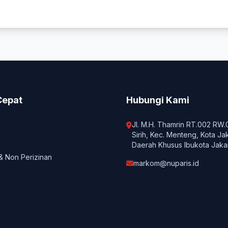
Cepat
Hubungi Kami
Jl. M.H. Thamrin RT.002 RW.0
Sirih, Kec. Menteng, Kota Ja
Daerah Khusus Ibukota Jaka
& Non Perizinan
markom@nuparis.id